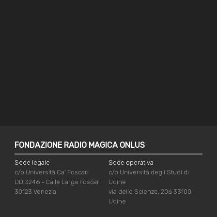
FONDAZIONE RADIO MAGICA ONLUS
Sede legale
Sede operativa
c/o Università Ca' Foscari
c/o Università degli Studi di
DD 3246 - Calle Larga Foscari
Udine
30123 Venezia
via delle Scienze, 206 33100
Udine