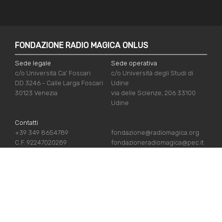
FONDAZIONE RADIO MAGICA ONLUS
Sede legale
Sede operativa
c/o Università Ca' Foscari
c/o Università degli Studi di
DD 3246 - Calle Larga Foscari
Udine
30123 Venezia
via delle Scienze, 206 33100
Udine
Contatti
+39 349 8654789
fondazione@radiomagica.org
C.F. 92247020289
fondazioneradiomagica@pec.it
LINK UTILI
Iscriviti
Crediti
Sostienici
Privacy Policy
Chi siamo
Cookie Policy