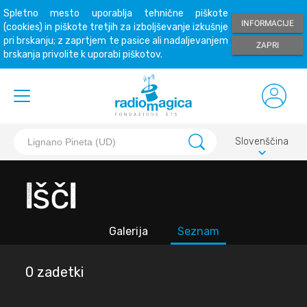
Spletno mesto uporablja tehnične piškote
INFORMACIJE
(cookies) in piškote tretjih za izboljševanje izkušnje
pri brskanju; z zaprtjem te pasice ali nadaljevanjem
ZAPRI
brskanja privolite k uporabi piškotov.
Slovenščina
keyboard_arrow_down
Išči
Galerija
Seznam
0 zadetki