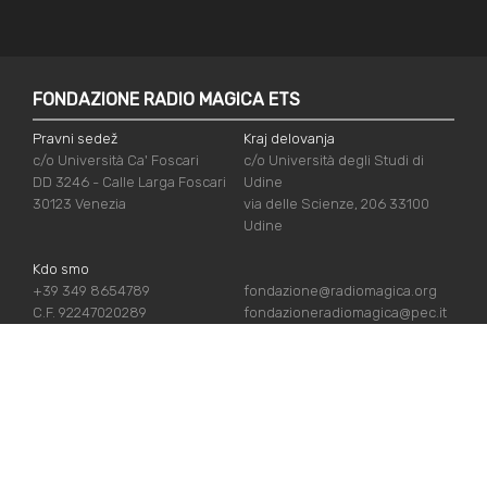
FONDAZIONE RADIO MAGICA ETS
Pravni sedež
Kraj delovanja
c/o Università Ca' Foscari
c/o Università degli Studi di
DD 3246 - Calle Larga Foscari
Udine
30123 Venezia
via delle Scienze, 206 33100
Udine
Kdo smo
+39 349 8654789
fondazione@radiomagica.org
C.F. 92247020289
fondazioneradiomagica@pec.it
UPORABNE POVEZAVE
Vpiši se
Priznanja
Podpiraj nas
Politika zasebnosti
Kdo smo
Politika piškotov