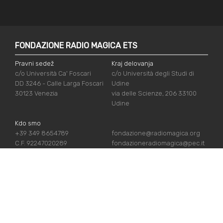
FONDAZIONE RADIO MAGICA ETS
Pravni sedež
Kraj delovanja
c/o Università Ca' Foscari
c/o Università degli Studi di
DD 3246 - Calle Larga Foscari
Udine
30123 Venezia
via delle Scienze, 206 33100
Udine
Kdo smo
+39 349 8654789
fondazione@radiomagica.org
C.F. 92247020289
fondazioneradiomagica@pec.it
UPORABNE POVEZAVE
Vpiši se
Priznanja
Podpiraj nas
Politika zasebnosti
Kdo smo
Politika piškotov