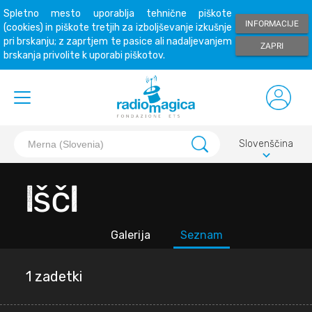
Spletno mesto uporablja tehnične piškote
INFORMACIJE
(cookies) in piškote tretjih za izboljševanje izkušnje
pri brskanju; z zaprtjem te pasice ali nadaljevanjem
ZAPRI
brskanja privolite k uporabi piškotov.
Slovenščina
keyboard_arrow_down
Išči
Galerija
Seznam
1 zadetki