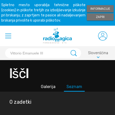
Spletno mesto uporablja tehnične piškote
INFORMACIJE
(cookies) in piškote tretjih za izboljševanje izkušnje
pri brskanju; z zaprtjem te pasice ali nadaljevanjem
ZAPRI
brskanja privolite k uporabi piškotov.
Slovenščina
keyboard_arrow_down
Išči
Galerija
Seznam
0 zadetki