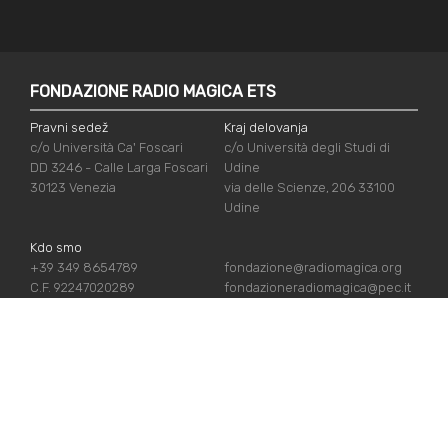
FONDAZIONE RADIO MAGICA ETS
Pravni sedež
Kraj delovanja
c/o Università Ca' Foscari
c/o Università degli Studi di
DD 3246 - Calle Larga Foscari
Udine
30123 Venezia
via delle Scienze, 206 33100
Udine
Kdo smo
+39 349 8654789
fondazione@radiomagica.org
C.F. 92247020289
fondazioneradiomagica@pec.it
UPORABNE POVEZAVE
Vpiši se
Priznanja
Podpiraj nas
Politika zasebnosti
Kdo smo
Politika piškotov