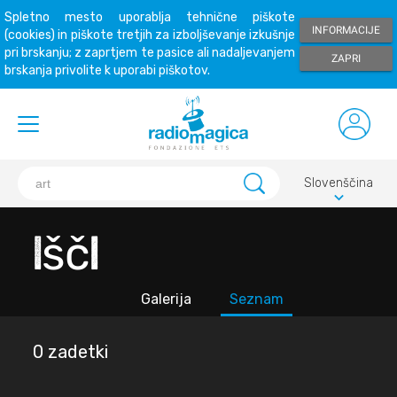
Spletno mesto uporablja tehnične piškote
INFORMACIJE
(cookies) in piškote tretjih za izboljševanje izkušnje
pri brskanju; z zaprtjem te pasice ali nadaljevanjem
ZAPRI
brskanja privolite k uporabi piškotov.
Slovenščina
keyboard_arrow_down
Išči
Galerija
Seznam
0 zadetki