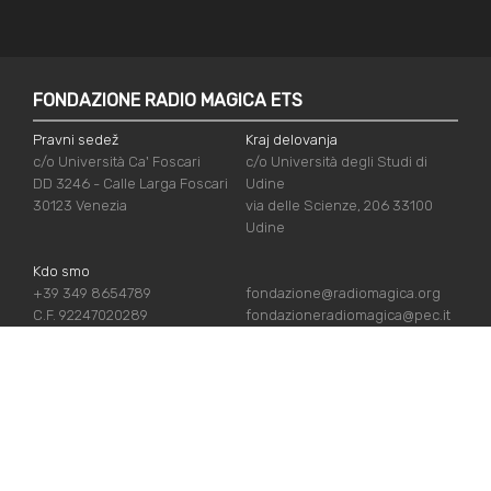
FONDAZIONE RADIO MAGICA ETS
Pravni sedež
Kraj delovanja
c/o Università Ca' Foscari
c/o Università degli Studi di
DD 3246 - Calle Larga Foscari
Udine
30123 Venezia
via delle Scienze, 206 33100
Udine
Kdo smo
+39 349 8654789
fondazione@radiomagica.org
C.F. 92247020289
fondazioneradiomagica@pec.it
UPORABNE POVEZAVE
Vpiši se
Priznanja
Podpiraj nas
Politika zasebnosti
Kdo smo
Politika piškotov