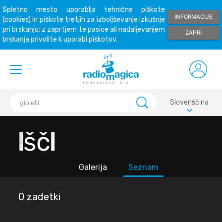
Spletno mesto uporablja tehnične piškote
INFORMACIJE
(cookies) in piškote tretjih za izboljševanje izkušnje
pri brskanju; z zaprtjem te pasice ali nadaljevanjem
ZAPRI
brskanja privolite k uporabi piškotov.
Slovenščina
keyboard_arrow_down
Išči
Galerija
Seznam
0 zadetki