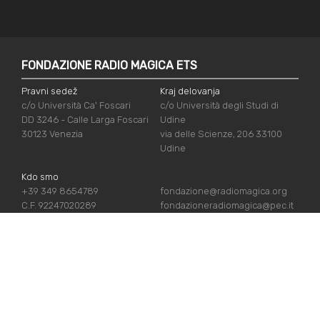
FONDAZIONE RADIO MAGICA ETS
Pravni sedež
Kraj delovanja
c/o Università Ca' Foscari
c/o Università degli Studi di
DD 3246 - Calle Larga Foscari
Udine
30123 Venezia
via delle Scienze, 206 33100
Udine
Kdo smo
+39 349 8654789
fondazione@radiomagica.org
C.F. 92247020289
fondazioneradiomagica@pec.it
UPORABNE POVEZAVE
Vpiši se
Priznanja
Podpiraj nas
Politika zasebnosti
Kdo smo
Politika piškotov