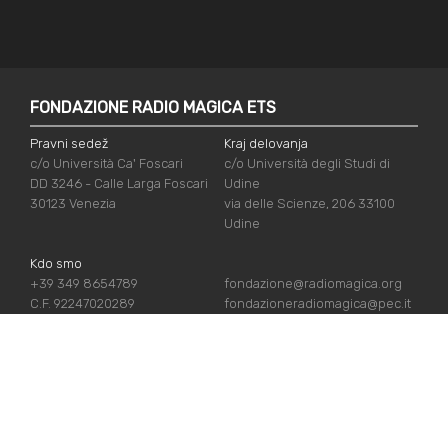
FONDAZIONE RADIO MAGICA ETS
Pravni sedež
Kraj delovanja
c/o Università Ca' Foscari
c/o Università degli Studi di
DD 3246 - Calle Larga Foscari
Udine
30123 Venezia
via delle Scienze, 206 33100
Udine
Kdo smo
+39 349 8654789
fondazione@radiomagica.org
C.F. 92247020289
fondazioneradiomagica@pec.it
UPORABNE POVEZAVE
Vpiši se
Priznanja
Podpiraj nas
Politika zasebnosti