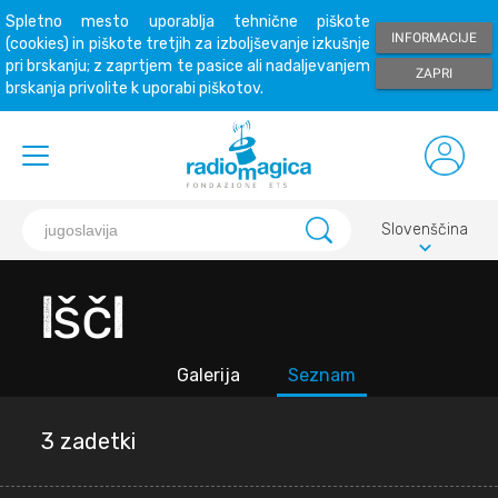
Spletno mesto uporablja tehnične piškote
INFORMACIJE
(cookies) in piškote tretjih za izboljševanje izkušnje
pri brskanju; z zaprtjem te pasice ali nadaljevanjem
ZAPRI
brskanja privolite k uporabi piškotov.
Slovenščina
keyboard_arrow_down
Išči
Galerija
Seznam
3 zadetki