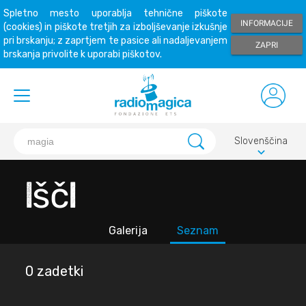
Spletno mesto uporablja tehnične piškote
INFORMACIJE
(cookies) in piškote tretjih za izboljševanje izkušnje
pri brskanju; z zaprtjem te pasice ali nadaljevanjem
ZAPRI
brskanja privolite k uporabi piškotov.
Slovenščina
keyboard_arrow_down
Išči
Galerija
Seznam
0 zadetki