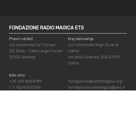
FONDAZIONE RADIO MAGICA ETS
Pravni sedež
Kraj delovanja
c/o Università Ca' Foscari
c/o Università degli Studi di
DD 3246 - Calle Larga Foscari
Udine
30123 Venezia
via delle Scienze, 206 33100
Udine
Kdo smo
+39 349 8654789
fondazione@radiomagica.org
C.F. 92247020289
fondazioneradiomagica@pec.it
UPORABNE POVEZAVE
Vpiši se
Priznanja
Podpiraj nas
Politika zasebnosti
Kdo smo
Politika piškotov