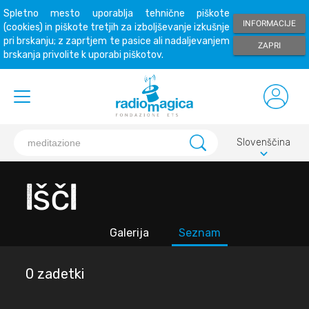
Spletno mesto uporablja tehnične piškote
INFORMACIJE
(cookies) in piškote tretjih za izboljševanje izkušnje
pri brskanju; z zaprtjem te pasice ali nadaljevanjem
ZAPRI
brskanja privolite k uporabi piškotov.
Slovenščina
keyboard_arrow_down
Išči
Galerija
Seznam
0 zadetki