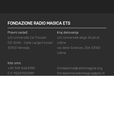
FONDAZIONE RADIO MAGICA ETS
Pravni sedež
Kraj delovanja
c/o Università Ca' Foscari
c/o Università degli Studi di
DD 3246 - Calle Larga Foscari
Udine
30123 Venezia
via delle Scienze, 206 33100
Udine
Kdo smo
+39 349 8654789
fondazione@radiomagica.org
C.F. 92247020289
fondazioneradiomagica@pec.it
UPORABNE POVEZAVE
Vpiši se
Priznanja
Podpiraj nas
Politika zasebnosti
Kdo smo
Politika piškotov