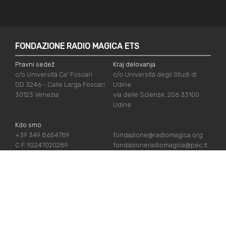
FONDAZIONE RADIO MAGICA ETS
Pravni sedež
Kraj delovanja
c/o Università Ca' Foscari
c/o Università degli Studi di
DD 3246 - Calle Larga Foscari
Udine
30123 Venezia
via delle Scienze, 206 33100
Udine
Kdo smo
+39 349 8654789
fondazione@radiomagica.org
C.F. 92247020289
fondazioneradiomagica@pec.it
UPORABNE POVEZAVE
Vpiši se
Priznanja
Podpiraj nas
Politika zasebnosti
Kdo smo
Politika piškotov