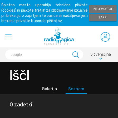
Spletno mesto uporablja tehnične piškote
INFORMACIJE
(cookies) in piškote tretjih za izboljševanje izkušnje
pri brskanju; z zaprtjem te pasice ali nadaljevanjem
ZAPRI
brskanja privolite k uporabi piškotov.
Slovenščina
keyboard_arrow_down
Išči
Galerija
Seznam
0 zadetki