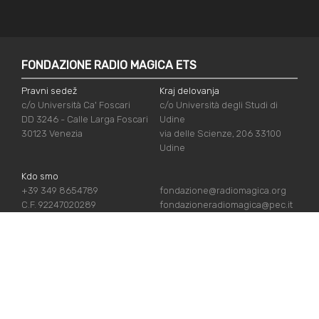
FONDAZIONE RADIO MAGICA ETS
Pravni sedež
Kraj delovanja
c/o Università Ca' Foscari
c/o Università degli Studi di
DD 3246 - Calle Larga Foscari
Udine
30123 Venezia
via delle Scienze, 206 33100
Udine
Kdo smo
+39 349 8654789
fondazione@radiomagica.org
C.F. 92247020289
fondazioneradiomagica@pec.it
UPORABNE POVEZAVE
Vpiši se
Priznanja
Podpiraj nas
Politika zasebnosti
Kdo smo
Politika piškotov