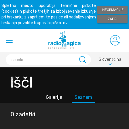
Spletno mesto uporablja tehnične piškote
INFORMACIJE
(cookies) in piškote tretjih za izboljševanje izkušnje
pri brskanju; z zaprtjem te pasice ali nadaljevanjem
ZAPRI
brskanja privolite k uporabi piškotov.
Slovenščina
keyboard_arrow_down
Išči
Galerija
Seznam
0 zadetki