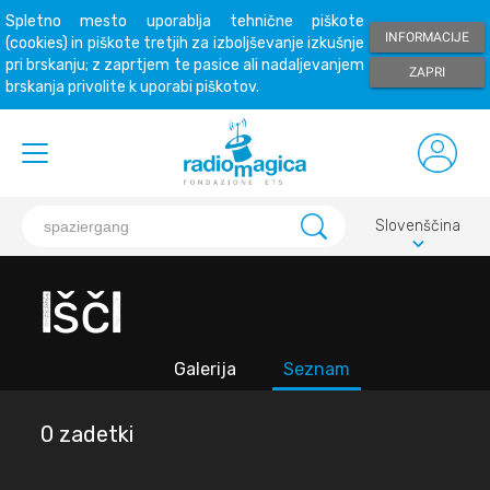
Spletno mesto uporablja tehnične piškote
INFORMACIJE
(cookies) in piškote tretjih za izboljševanje izkušnje
pri brskanju; z zaprtjem te pasice ali nadaljevanjem
ZAPRI
brskanja privolite k uporabi piškotov.
Slovenščina
keyboard_arrow_down
Išči
Galerija
Seznam
0 zadetki