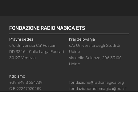
FONDAZIONE RADIO MAGICA ETS
Pravni sedež
Kraj delovanja
c/o Università Ca' Foscari
c/o Università degli Studi di
DD 3246 - Calle Larga Foscari
Udine
30123 Venezia
via delle Scienze, 206 33100
Udine
Kdo smo
+39 349 8654789
fondazione@radiomagica.org
C.F. 92247020289
fondazioneradiomagica@pec.it
UPORABNE POVEZAVE
Vpiši se
Priznanja
Podpiraj nas
Politika zasebnosti
Kdo smo
Politika piškotov