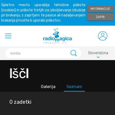
Spletno mesto uporablja tehnične piškote
INFORMACIJE
(cookies) in piškote tretjih za izboljševanje izkušnje
pri brskanju; z zaprtjem te pasice ali nadaljevanjem
ZAPRI
brskanja privolite k uporabi piškotov.
Slovenščina
keyboard_arrow_down
Išči
Galerija
Seznam
0 zadetki