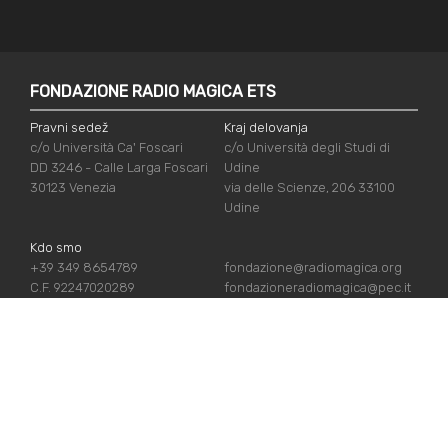
FONDAZIONE RADIO MAGICA ETS
Pravni sedež
Kraj delovanja
c/o Università Ca' Foscari
c/o Università degli Studi di
DD 3246 - Calle Larga Foscari
Udine
30123 Venezia
via delle Scienze, 206 33100
Udine
Kdo smo
+39 349 8654789
fondazione@radiomagica.org
C.F. 92247020289
fondazioneradiomagica@pec.it
UPORABNE POVEZAVE
Vpiši se
Priznanja
Podpiraj nas
Politika zasebnosti
Kdo smo
Politika piškotov