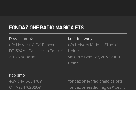
FONDAZIONE RADIO MAGICA ETS
Pravni sedež
Kraj delovanja
c/o Università Ca' Foscari
c/o Università degli Studi di
DD 3246 - Calle Larga Foscari
Udine
30123 Venezia
via delle Scienze, 206 33100
Udine
Kdo smo
+39 349 8654789
fondazione@radiomagica.org
C.F. 92247020289
fondazioneradiomagica@pec.it
UPORABNE POVEZAVE
Vpiši se
Priznanja
Podpiraj nas
Politika zasebnosti
Kdo smo
Politika piškotov