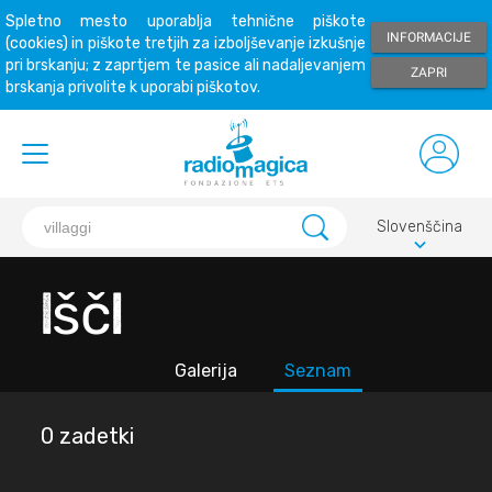
Spletno mesto uporablja tehnične piškote
INFORMACIJE
(cookies) in piškote tretjih za izboljševanje izkušnje
pri brskanju; z zaprtjem te pasice ali nadaljevanjem
ZAPRI
brskanja privolite k uporabi piškotov.
Slovenščina
keyboard_arrow_down
Išči
Galerija
Seznam
0 zadetki