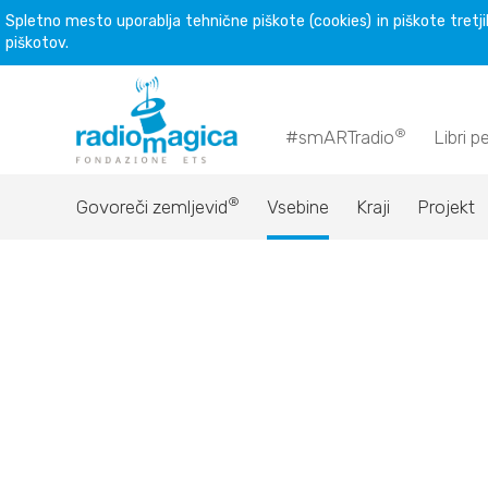
Spletno mesto uporablja tehnične piškote (cookies) in piškote tretjih
piškotov.
®
#smARTradio
Libri p
®
Govoreči zemljevid
Vsebine
Kraji
Projekt