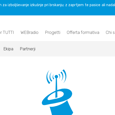
 za izboljševanje izkušnje pri brskanju; z zaprtjem te pasice ali nada
er TUTTI
WEBradio
Progetti
Offerta formativa
Chi 
Ekipa
Partnerji