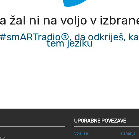
 žal ni na voljo v izbra
#smARTradio®, da odkriješ, ka
tem jeziku
UPORABNE POVEZAVE
Vpiši se
Priznanja
789