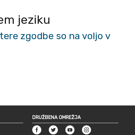
nem jeziku
tere zgodbe so na voljo v
DRUŽBENA OMREŽJA