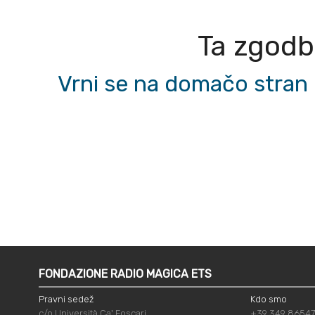
Ta zgodba
Vrni se na domačo stran 
FONDAZIONE RADIO MAGICA ETS
Pravni sedež
Kdo smo
c/o Università Ca' Foscari
+39 349 8654