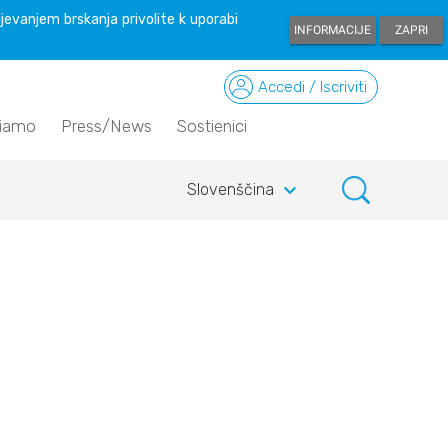
ljevanjem brskanja privolite k uporabi
INFORMACIJE
ZAPRI
Accedi / Iscriviti
siamo
Press/News
Sostienici
keyboard_arrow_down
Slovenščina