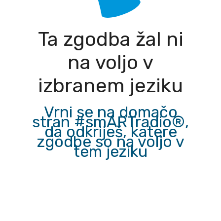
Ta zgodba žal ni
na voljo v
izbranem jeziku
Vrni se na domačo
stran #smARTradio®,
da odkriješ, katere
zgodbe so na voljo v
tem jeziku