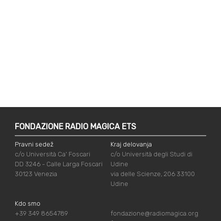
FONDAZIONE RADIO MAGICA ETS
Pravni sedež
Kraj delovanja
c/o Università Ca' Foscari
c/o Università degli Studi di
DD 3246 - Calle Larga Foscari
Udine
30123 Venezia
via delle Scienze, 206 33100
Udine
Kdo smo
+39 349 8654789
fondazione@radiomagica.org