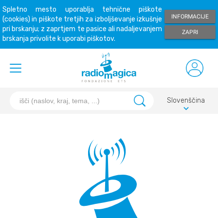
Spletno mesto uporablja tehnične piškote
INFORMACIJE
(cookies) in piškote tretjih za izboljševanje izkušnje
pri brskanju; z zaprtjem te pasice ali nadaljevanjem
ZAPRI
brskanja privolite k uporabi piškotov.
Slovenščina
keyboard_arrow_down