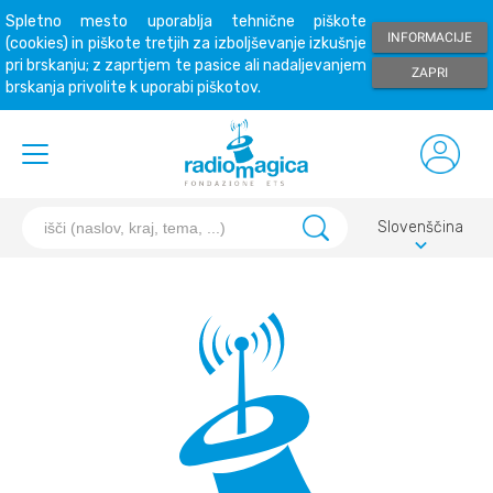
Spletno mesto uporablja tehnične piškote
INFORMACIJE
(cookies) in piškote tretjih za izboljševanje izkušnje
pri brskanju; z zaprtjem te pasice ali nadaljevanjem
ZAPRI
brskanja privolite k uporabi piškotov.
Slovenščina
keyboard_arrow_down