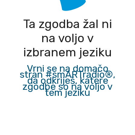
Ta zgodba žal ni
na voljo v
izbranem jeziku
Vrni se na domačo
stran #smARTradio®,
da odkriješ, katere
zgodbe so na voljo v
tem jeziku