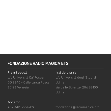
FONDAZIONE RADIO MAGICA ETS
Pravni sedež
Kraj delovanja
c/o Università Ca' Foscari
c/o Università degli Studi di
DD 3246 - Calle Larga Foscari
Udine
30123 Venezia
via delle Scienze, 206 33100
Udine
Kdo smo
+39 349 8654789
fondazione@radiomagica.org