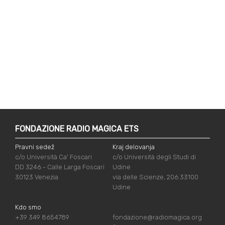
FONDAZIONE RADIO MAGICA ETS
Pravni sedež
Kraj delovanja
c/o Università Ca' Foscari
c/o Università degli Studi di
DD 3246 - Calle Larga Foscari
Udine
30123 Venezia
via delle Scienze, 206 33100
Udine
Kdo smo
+39 349 8654789
fondazione@radiomagica.org