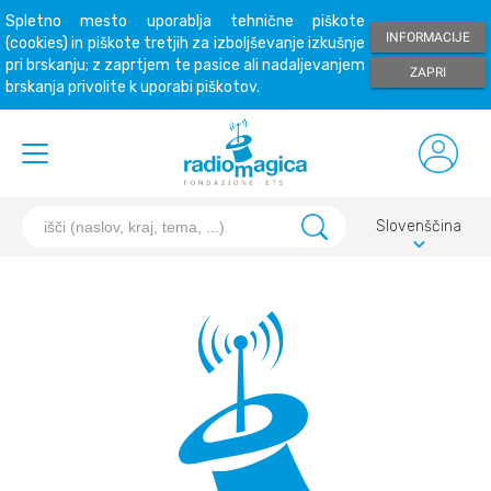
Spletno mesto uporablja tehnične piškote
INFORMACIJE
(cookies) in piškote tretjih za izboljševanje izkušnje
pri brskanju; z zaprtjem te pasice ali nadaljevanjem
ZAPRI
brskanja privolite k uporabi piškotov.
Slovenščina
keyboard_arrow_down