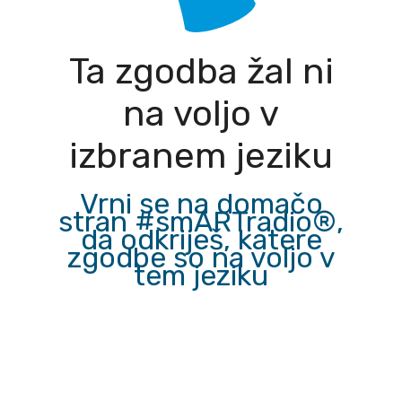
Ta zgodba žal ni
na voljo v
izbranem jeziku
Vrni se na domačo
stran #smARTradio®,
da odkriješ, katere
zgodbe so na voljo v
tem jeziku