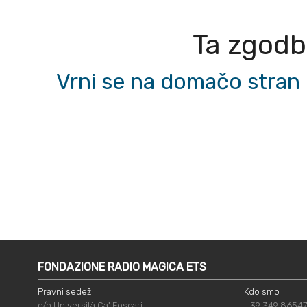
Ta zgodba
Vrni se na domačo stran 
FONDAZIONE RADIO MAGICA ETS
Pravni sedež
Kdo smo
c/o Università Ca' Foscari
+39 349 8654