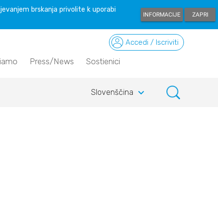
ljevanjem brskanja privolite k uporabi
INFORMACIJE
ZAPRI
Accedi / Iscriviti
siamo
Press/News
Sostienici
keyboard_arrow_down
Slovenščina