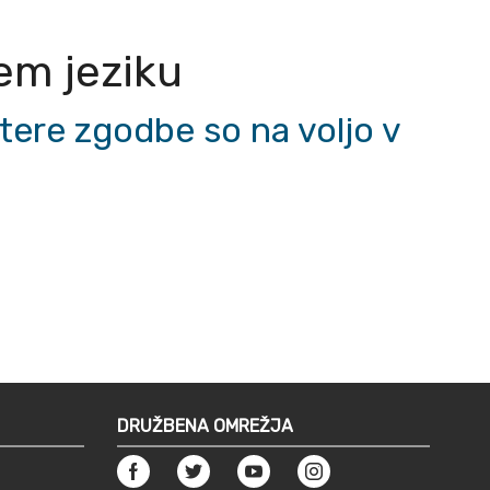
nem jeziku
tere zgodbe so na voljo v
DRUŽBENA OMREŽJA