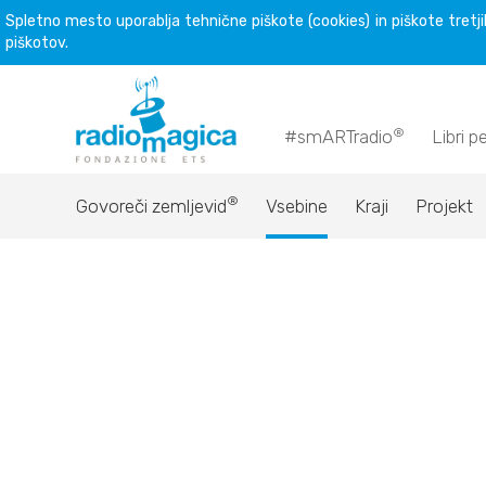
Spletno mesto uporablja tehnične piškote (cookies) in piškote tretjih
piškotov.
®
#smARTradio
Libri p
®
Govoreči zemljevid
Vsebine
Kraji
Projekt