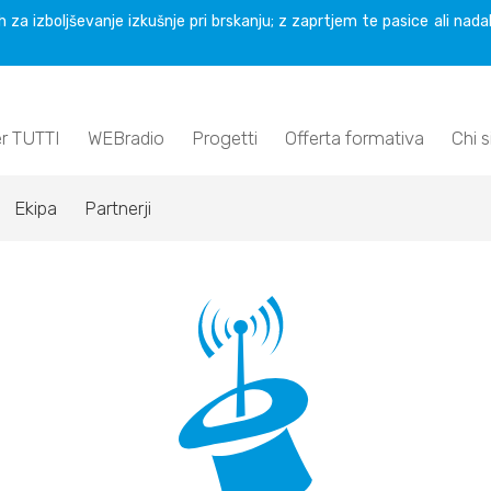
 za izboljševanje izkušnje pri brskanju; z zaprtjem te pasice ali nada
er TUTTI
WEBradio
Progetti
Offerta formativa
Chi 
Ekipa
Partnerji