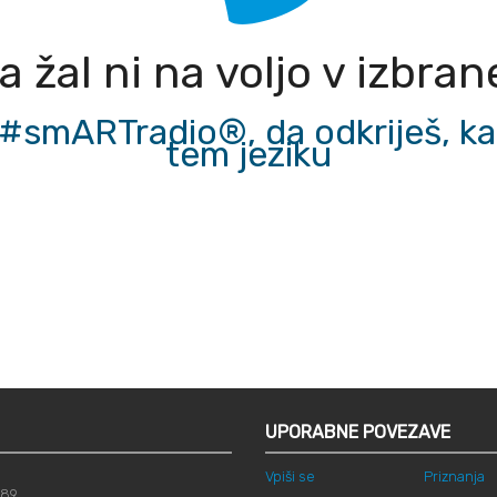
 žal ni na voljo v izbra
#smARTradio®, da odkriješ, ka
tem jeziku
UPORABNE POVEZAVE
Vpiši se
Priznanja
789