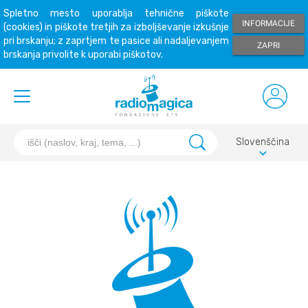
Spletno mesto uporablja tehnične piškote
INFORMACIJE
(cookies) in piškote tretjih za izboljševanje izkušnje
pri brskanju; z zaprtjem te pasice ali nadaljevanjem
ZAPRI
brskanja privolite k uporabi piškotov.
Slovenščina
keyboard_arrow_down