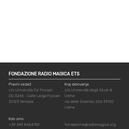
FONDAZIONE RADIO MAGICA ETS
Pravni sedež
Kraj delovanja
c/o Università Ca' Foscari
c/o Università degli Studi di
DD 3246 - Calle Larga Foscari
Udine
30123 Venezia
via delle Scienze, 206 33100
Udine
Kdo smo
+39 349 8654789
fondazione@radiomagica.org