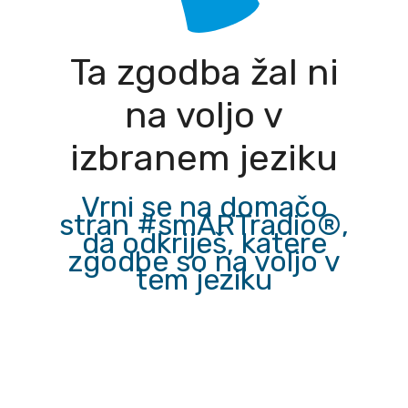
Ta zgodba žal ni
na voljo v
izbranem jeziku
Vrni se na domačo
stran #smARTradio®,
da odkriješ, katere
zgodbe so na voljo v
tem jeziku