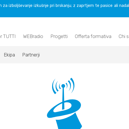
 za izboljševanje izkušnje pri brskanju; z zaprtjem te pasice ali nada
er TUTTI
WEBradio
Progetti
Offerta formativa
Chi 
Ekipa
Partnerji