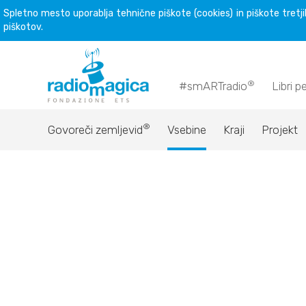
Spletno mesto uporablja tehnične piškote (cookies) in piškote tretjih
piškotov.
®
#smARTradio
Libri p
®
Govoreči zemljevid
Vsebine
Kraji
Projekt