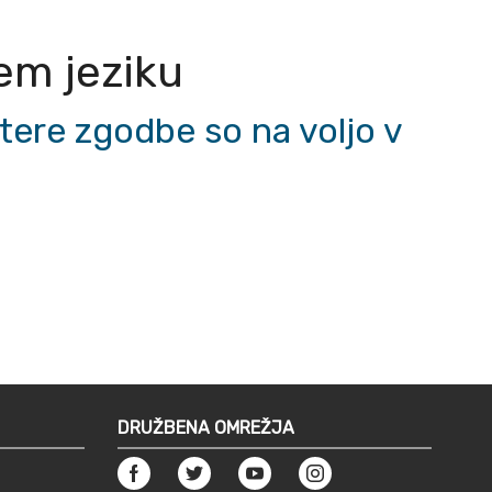
nem jeziku
tere zgodbe so na voljo v
DRUŽBENA OMREŽJA