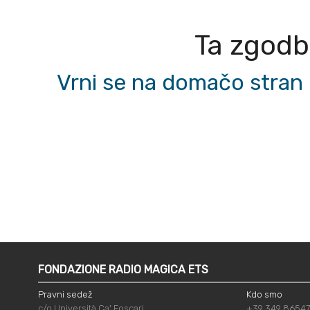
Ta zgodba
Vrni se na domačo stran 
FONDAZIONE RADIO MAGICA ETS
Pravni sedež
Kdo smo
c/o Università Ca' Foscari
+39 349 8654