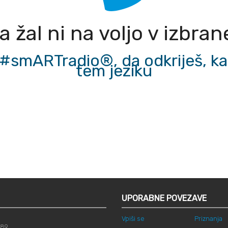
 žal ni na voljo v izbra
#smARTradio®, da odkriješ, ka
tem jeziku
UPORABNE POVEZAVE
Vpiši se
Priznanja
789