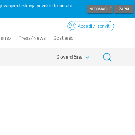
ljevanjem brskanja privolite k uporabi
INFORMACIJE
ZAPRI
Accedi / Iscriviti
siamo
Press/News
Sostienici
keyboard_arrow_down
Slovenščina