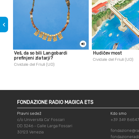
keyboard_arrow_left
Veš, da so bili Langobardi
Hudičev most
prefinjeni zlatarji?
Cividale del Friuli (UD)
Cividale del Friuli (UD)
FONDAZIONE RADIO MAGICA ETS
Pravni sedež
Kdo smo
c/o Università Ca' Foscari
+39 349 8654
DD 3246 - Calle Larga Foscari
fondazione@ra
30123 Venezia
fondazionerad