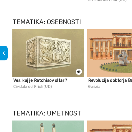
TEMATIKA: OSEBNOSTI
keyboard_arrow_left
Veš, kaj je Ratchisov oltar?
Revolucija doktorja B
Cividale del Friuli (UD)
Gorizia
TEMATIKA: UMETNOST