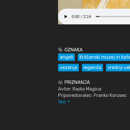
OZNAKA
angeli
Krščanski muzej in kat
vezenje
legenda
srednji ve
PRIZNANJA
Avtor: Radio Magica
Pripovedovalec: Franko Korosec
keyboard_arrow_down
Več