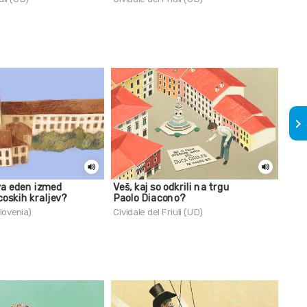
keyboard_arrow_right
iva eden izmed
Veš, kaj so odkrili na trgu
Niko
coskih kraljev?
Paolo Diacono?
Civid
lovenia)
Cividale del Friuli (UD)