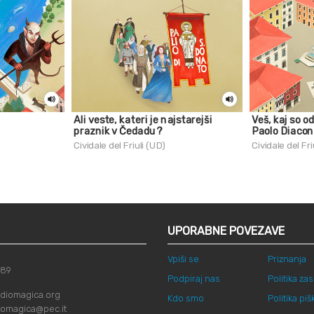
Ali veste, kateri je najstarejši
Veš, kaj so od
praznik v Čedadu?
Paolo Diaco
Cividale del Friuli (UD)
Cividale del Fri
UPORABNE POVEZAVE
Vpiši se
Priznanja
789
Podpiraj nas
Politika za
diomagica.org
Kdo smo
Politika pi
iomagica@pec.it