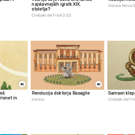
najslavnejših igralk XIX.
Gorizia-Nova G
stoletja?
Cividale del Friuli (UD)
ješ
Revolucija doktorja Basaglie
Samson klep
rionet in
Gorizia
Cividale del Fri