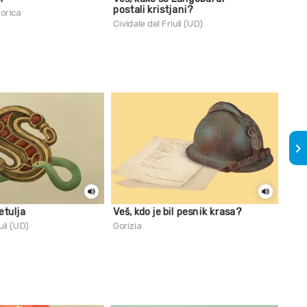
postali kristjani?
orica
Gori
Cividale del Friuli (UD)
keyboard_arrow_right
etulja
Veš, kdo je bil pesnik krasa?
Veš,
Pao
uli (UD)
Gorizia
Civid