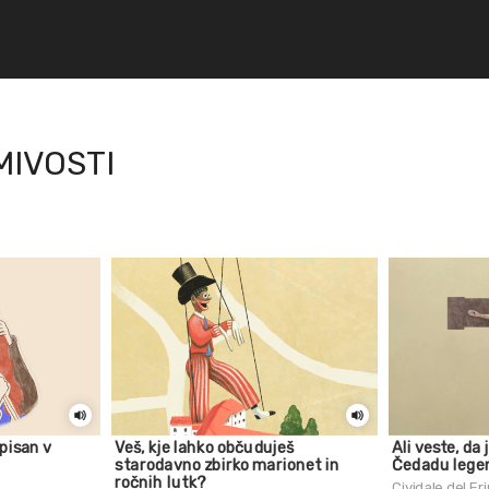
MIVOSTI
pisan v
Veš, kje lahko občuduješ
Ali veste, da 
starodavno zbirko marionet in
Čedadu lege
ročnih lutk?
Cividale del Fri