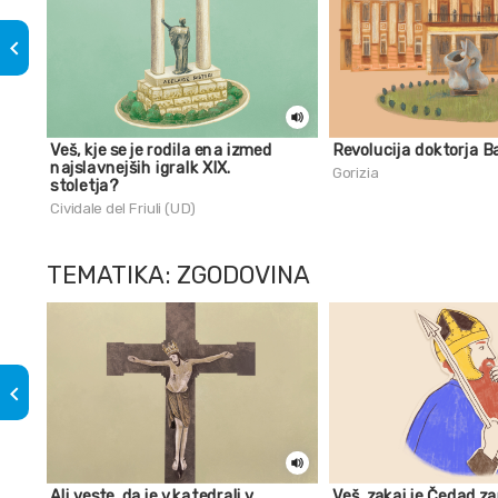
keyboard_arrow_left
Veš, kje se je rodila ena izmed
Revolucija doktorja B
najslavnejših igralk XIX.
Gorizia
stoletja?
Cividale del Friuli (UD)
TEMATIKA: ZGODOVINA
keyboard_arrow_left
Ali veste, da je v katedrali v
Veš, zakaj je Čedad za