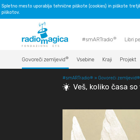
Spletno mesto uporablja tehnične piškote (cookies) in piškote tretjih
piškotov.
®
#smARTradio
Libri p
®
Govoreči zemljevid
Vsebine
Kraji
Projekt
#smARTradio
®
»
Govoreči zemljevid
®
Veš, koliko časa so