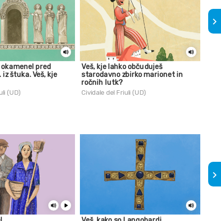
keyboard_arrow_right
t okamenel pred
Veš, kje lahko občuduješ
Veš,
. iz štuka. Veš, kje
starodavno zbirko marionet in
pref
ročnih lutk?
Civid
uli (UD)
Cividale del Friuli (UD)
keyboard_arrow_right
l
Veš, kako so Langobardi
Revo