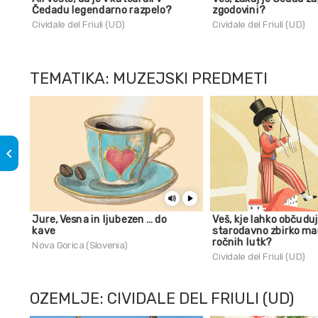
Čedadu legendarno razpelo?
zgodovini?
Cividale del Friuli (UD)
Cividale del Friuli (UD)
TEMATIKA: MUZEJSKI PREDMETI
keyboard_arrow_left
Jure, Vesna in ljubezen … do
Veš, kje lahko občudu
kave
starodavno zbirko ma
ročnih lutk?
Nova Gorica (Slovenia)
Cividale del Friuli (UD)
OZEMLJE: CIVIDALE DEL FRIULI (UD)