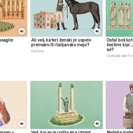
asaglie
Ali veš, kateri ženski je uspelo
Ostal boš ko
premakniti italijansko mejo?
šestimi kipi ..
so?
Gorizia
Cividale del Fri
pisan v
Veš, kje se je rodila ena izmed
Nedelja mete