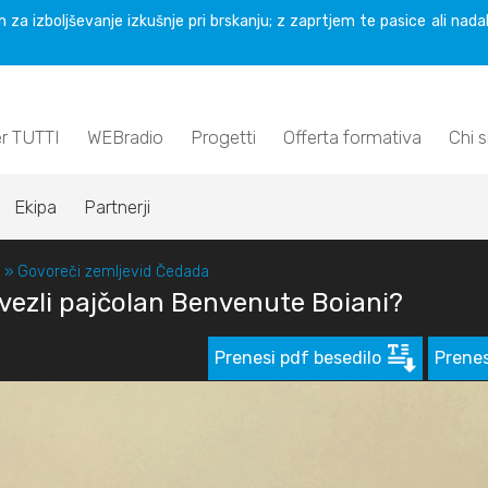
 za izboljševanje izkušnje pri brskanju; z zaprtjem te pasice ali nada
er TUTTI
WEBradio
Progetti
Offerta formativa
Chi 
Ekipa
Partnerji
»
Govoreči zemljevid Čedada
 vezli pajčolan Benvenute Boiani?
Prenesi pdf besedilo
Prenes