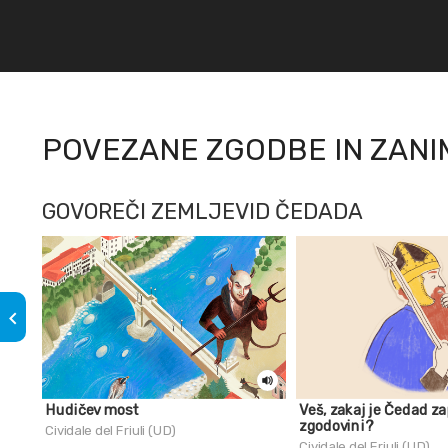
POVEZANE ZGODBE IN ZANI
GOVOREČI ZEMLJEVID ČEDADA
keyboard_arrow_left
Hudičev most
Veš, zakaj je Čedad za
zgodovini?
Cividale del Friuli (UD)
Cividale del Friuli (UD)