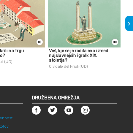
keyboard_arrow_right
krili na trgu
Veš, kje se je rodila ena izmed
Veš,
no?
najslavnejših igralk XIX.
star
stoletja?
ročn
uli (UD)
Cividale del Friuli (UD)
Civid
DRUŽBENA OMREŽJA
sebnosti
škotov