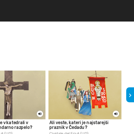
keyboard_arrow_right
je v katedrali v
Ali veste, kateri je najstarejši
Ame
ndarno razpelo?
praznik v Čedadu?
Civid
uli (UD)
Cividale del Friuli (UD)