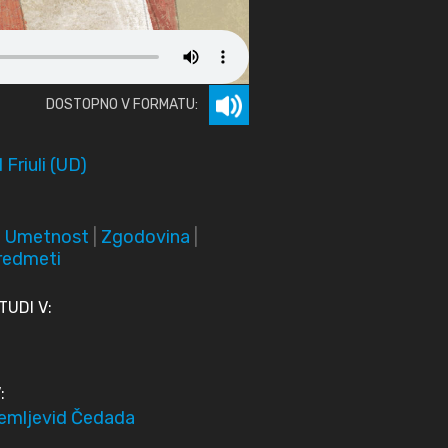
DOSTOPNO V FORMATU:
 Friuli (UD)
|
Umetnost
|
Zgodovina
|
redmeti
UDI V:
:
emljevid Čedada