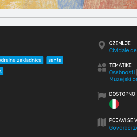
OZEMLJE
Cividale del
edralna zakladnica
santa
TEMATIKE
k
Osebnosti
Muzejski p
DOSTOPNO T
POJAVI SE V
Govoreči z