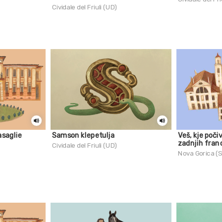
Cividale del Friuli (UD)
asaglie
Samson klepetulja
Veš, kje poč
zadnjih fran
Cividale del Friuli (UD)
Nova Gorica (S