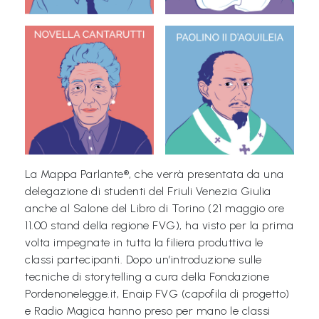
a
M
a
g
i
c
a
La Mappa Parlante®, che verrà presentata da una
P
delegazione di studenti del Friuli Venezia Giulia
r
anche al Salone del Libro di Torino (21 maggio ore
o
11.00 stand della regione FVG), ha visto per la prima
g
volta impegnate in tutta la filiera produttiva le
classi partecipanti. Dopo un’introduzione sulle
e
tecniche di storytelling a cura della Fondazione
t
Pordenonelegge.it, Enaip FVG (capofila di progetto)
t
e Radio Magica hanno preso per mano le classi