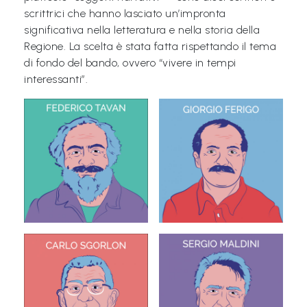
scrittrici che hanno lasciato un’impronta
Libri per TUTTI
significativa nella letteratura e nella storia della
Regione. La scelta è stata fatta rispettando il tema
Webradio
di fondo del bando, ovvero “vivere in tempi
interessanti”.
A
c
a
d
e
m
y
Sostienici
Offerta formativa