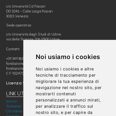
c/o Università Ca' Foscari
DD 3246 - Calle Larga Foscari
30123 Venezia
Sede operativa
c/o Università degli Studi di Udine
via delle Scienze, 206 33100 Udine
Contatti
Noi usiamo i cookies
+39 349 8654789
fondazione@radiomagica.org
Noi usiamo i cookies e altre
fondazioneradiomagica@pec.it
C.F. 92247020289
tecniche di tracciamento per
migliorare la tua esperienza di
Licenza SIAE: 202100000612
navigazione nel nostro sito, per
LINK UTILI
mostrarti contenuti
personalizzati e annunci mirati,
Iscriviti
per analizzare il traffico sul
Sostienici
Chi siamo
nostro sito, e per capire da