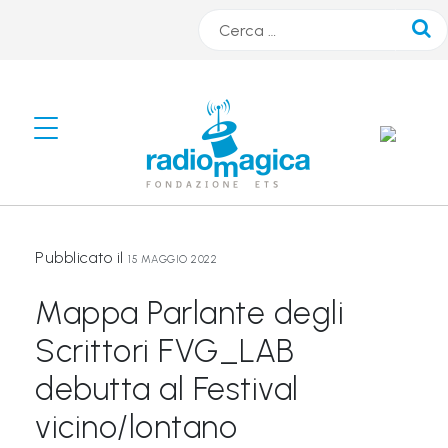
Cerca
#
s
m
A
Pubblicato il
R
15 MAGGIO 2022
T
Mappa Parlante degli
r
Scrittori FVG_LAB
a
debutta al Festival
d
i
vicino/lontano
o