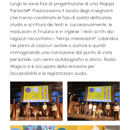
i
lungo le varie fasi di progettazione di una Mappa
Parlante®. Preziosissimo Il lavoro degli insegnanti
C
che hanno coordinato le fasi di scelta dell’autore,
studio e scrittura dei testi e, successivamente, le
h
traduzioni in friulano e in inglese. I testi scritti dai
i
ragazzi raccontano i “tempi interessanti” calandosi
s
nei panni di ciascun autore o autrice e quindi
i
immaginando una narrazione dal punto di vista
personale, con cenni autobiografici e storici. Radio
a
Magica si è occupata della revisione per
m
l’accessibilità e le registrazioni audio.
o
N
e
w
s
/