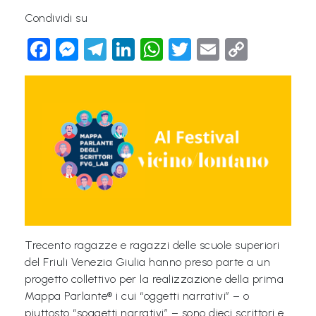
&
Condividi su
M
Facebook
Messenger
Telegram
LinkedIn
WhatsApp
Twitter
Email
Copy
a
Link
p
p
e
P
a
r
l
a
Trecento ragazze e ragazzi delle scuole superiori
n
del Friuli Venezia Giulia hanno preso parte a un
t
progetto collettivo per la realizzazione della prima
i
Mappa Parlante® i cui “oggetti narrativi” – o
®
piuttosto “soggetti narrativi” – sono dieci scrittori e