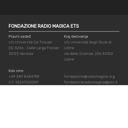
FONDAZIONE RADIO MAGICA ETS
Pravni sedež
Kraj delovanja
c/o Università Ca' Foscari
c/o Università degli Studi di
DD 3246 - Calle Larga Foscari
Udine
30123 Venezia
via delle Scienze, 206 33100
Udine
Kdo smo
+39 349 8654789
fondazione@radiomagica.org
C.F. 92247020289
fondazioneradiomagica@pec.it
UPORABNE POVEZAVE
Vpiši se
Priznanja
Podpiraj nas
Politika zasebnosti
Kdo smo
Politika piškotov