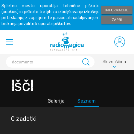
Spletno mesto uporablja tehnične piškote
INFORMACIJE
(cookies) in piškote tretjih za izboljševanje izkušnje
pri brskanju; z zaprtjem te pasice ali nadaljevanjem
ZAPRI
brskanja privolite k uporabi piškotov.
Slovenščina
keyboard_arrow_down
Išči
Galerija
Seznam
0 zadetki