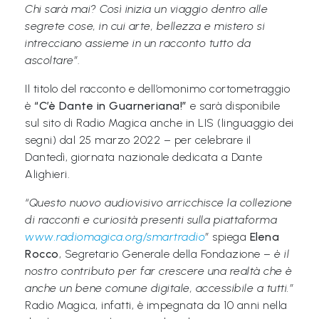
Chi sarà mai? Così inizia un viaggio dentro alle
a
segrete cose, in cui arte, bellezza e mistero si
M
intrecciano assieme in un racconto tutto da
a
ascoltare”
.
g
Il titolo del racconto e dell’omonimo cortometraggio
i
è
“C’è Dante in Guarneriana!”
e sarà disponibile
c
sul sito di Radio Magica anche in LIS (linguaggio dei
segni) dal 25 marzo 2022 – per celebrare il
a
Dantedì, giornata nazionale dedicata a Dante
Alighieri.
P
r
“Questo nuovo audiovisivo arricchisce la collezione
o
di racconti e curiosità presenti sulla piattaforma
www.radiomagica.org/smartradio
”
spiega
Elena
g
Rocco
, Segretario Generale della Fondazione –
è il
e
nostro contributo per far crescere una realtà che è
t
anche un bene comune digitale, accessibile a tutti.”
t
Radio Magica, infatti, è impegnata da 10 anni nella