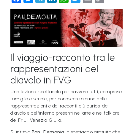
Link
&
M
a
p
p
e
Il viaggio-racconto tra le
P
rappresentazioni del
a
diavolo in FVG
r
l
Una lezione-spettacolo per davvero tutti, comprese
a
famiglie e scuole, per conoscere alcune delle
n
rappresentazioni e dei racconti più curiosi del
diavolo e dell’inferno presenti nell’arte e nel folklore
t
del Friuli Venezia Giulia.
i
®
Si intitola
Pan_Demonia
lo spettacolo gratuito che