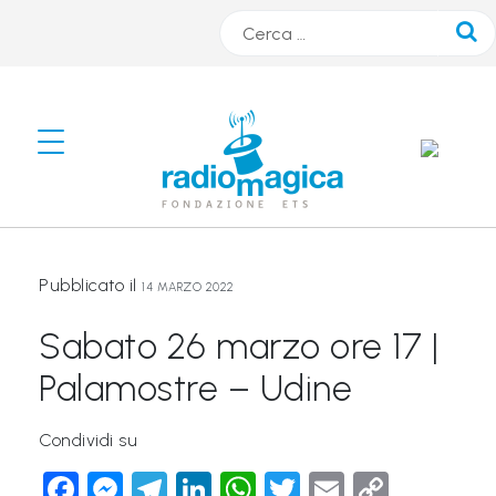
Cerca
#
s
m
A
Pubblicato il
R
14 MARZO 2022
T
Sabato 26 marzo ore 17 |
r
Palamostre – Udine
a
d
Condividi su
i
Facebook
Messenger
Telegram
LinkedIn
WhatsApp
Twitter
Email
Copy
o