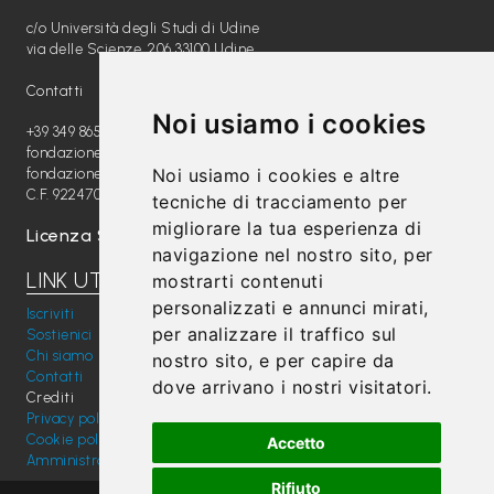
c/o Università degli Studi di Udine
via delle Scienze, 206 33100 Udine
Contatti
Noi usiamo i cookies
+39 349 8654789
fondazione@radiomagica.org
Noi usiamo i cookies e altre
fondazioneradiomagica@pec.it
C.F. 92247020289
tecniche di tracciamento per
migliorare la tua esperienza di
Licenza SIAE: 202100000612
navigazione nel nostro sito, per
LINK UTILI
mostrarti contenuti
personalizzati e annunci mirati,
Iscriviti
per analizzare il traffico sul
Sostienici
Chi siamo
nostro sito, e per capire da
Contatti
dove arrivano i nostri visitatori.
Crediti
Privacy policy
Cookie policy
Accetto
Amministrazione trasparente
Rifiuto