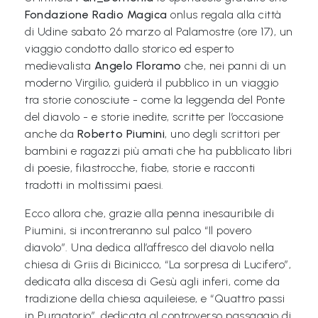
Fondazione Radio Magica
onlus regala alla città
Libri per TUTTI
di Udine sabato 26 marzo al Palamostre (ore 17), un
viaggio condotto dallo storico ed esperto
Webradio
medievalista
Angelo Floramo
che, nei panni di un
moderno Virgilio, guiderà il pubblico in un viaggio
A
tra storie conosciute - come la leggenda del Ponte
c
del diavolo - e storie inedite, scritte per l’occasione
anche da
Roberto Piumini
, uno degli scrittori per
a
bambini e ragazzi più amati che ha pubblicato libri
d
di poesie, filastrocche, fiabe, storie e racconti
e
tradotti in moltissimi paesi.
m
Ecco allora che, grazie alla penna inesauribile di
y
Piumini, si incontreranno sul palco “Il povero
diavolo”. Una dedica all’affresco del diavolo nella
Sostienici
chiesa di Griis di Bicinicco, “La sorpresa di Lucifero”,
dedicata alla discesa di Gesù agli inferi, come da
Offerta formativa
tradizione della chiesa aquileiese, e “Quattro passi
in Purgatorio”, dedicata al controverso passaggio di