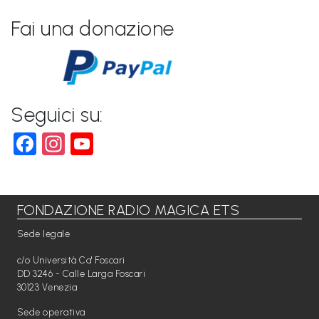
Fai una donazione
Seguici su:
Facebook
Instagram
YouTube
FONDAZIONE RADIO MAGICA ETS
Sede legale
c/o Università Ca' Foscari
DD 3246 - Calle Larga Foscari
30123 Venezia
Sede operativa