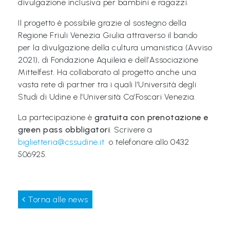
divulgazione inclusiva per bambini e ragazzi.
i
Il progetto è possibile grazie al sostegno della
C
Regione Friuli Venezia Giulia attraverso il bando
h
per la divulgazione della cultura umanistica (Avviso
i
2021), di Fondazione Aquileia e dell’Associazione
Mittelfest. Ha collaborato al progetto anche una
s
vasta rete di partner tra i quali l’Università degli
i
Studi di Udine e l’Università Ca’Foscari Venezia.
a
La partecipazione è
gratuita con prenotazione e
m
green pass obbligatori
. Scrivere a
o
biglietteria@cssudine.it
o telefonare allo 0432
506925.
N
e
w
Torna alle news
s
/