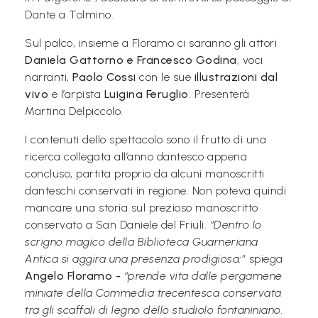
L
Dante a Tolmino.
e
Sul palco, insieme a Floramo ci saranno gli attori
g
Daniela Gattorno e Francesco Godina
, voci
g
narranti,
Paolo Cossi
con le sue
illustrazioni dal
i
vivo
e l’arpista
Luigina Feruglio
. Presenterà
A
Martina Delpiccolo.
M
I contenuti dello spettacolo sono il frutto di una
O
ricerca collegata all’anno dantesco appena
F
concluso, partita proprio da alcuni manoscritti
danteschi conservati in regione. Non poteva quindi
V
mancare una storia sul prezioso manoscritto
G
conservato a San Daniele del Friuli.
“Dentro lo
scrigno magico della Biblioteca Guarneriana
P
Antica si aggira una presenza prodigiosa:”
spiega
i
Angelo Floramo -
“prende vita dalle pergamene
m
miniate della Commedia trecentesca conservata
tra gli scaffali di legno dello studiolo fontaniniano.
p