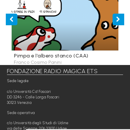
i
C
h
i
s
i
Pimpa e l’albero stanco (CAA)
Pim
a
Franco Cosimo Panini
Fra
m
FONDAZIONE RADIO MAGICA ETS
o
Sede legale
N
c/o Università Ca' Foscari
DD 3246 - Calle Larga Foscari
e
30123 Venezia
w
Sede operativa
s
c/o Università degli Studi di Udine
/
via delle Scienze, 206 33100 Udine