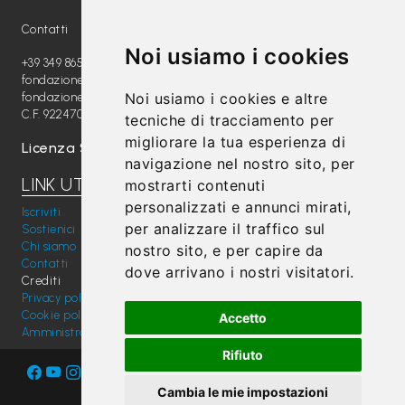
P
Contatti
r
Noi usiamo i cookies
+39 349 8654789
e
fondazione@radiomagica.org
s
Noi usiamo i cookies e altre
fondazioneradiomagica@pec.it
C.F. 92247020289
s
tecniche di tracciamento per
migliorare la tua esperienza di
Licenza SIAE: 202100000612
navigazione nel nostro sito, per
LINK UTILI
mostrarti contenuti
personalizzati e annunci mirati,
Iscriviti
per analizzare il traffico sul
Sostienici
Chi siamo
nostro sito, e per capire da
Contatti
dove arrivano i nostri visitatori.
Crediti
Privacy policy
Cookie policy
Accetto
Amministrazione trasparente
Rifiuto
Cambia le mie impostazioni