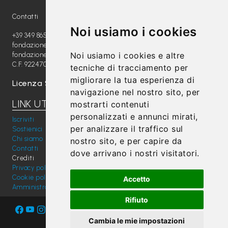
P
Contatti
r
Noi usiamo i cookies
+39 349 8654789
e
fondazione@radiomagica.org
s
Noi usiamo i cookies e altre
fondazioneradiomagica@pec.it
C.F. 92247020289
s
tecniche di tracciamento per
migliorare la tua esperienza di
Licenza SIAE: 202100000612
navigazione nel nostro sito, per
LINK UTILI
mostrarti contenuti
personalizzati e annunci mirati,
Iscriviti
per analizzare il traffico sul
Sostienici
Chi siamo
nostro sito, e per capire da
Contatti
dove arrivano i nostri visitatori.
Crediti
Privacy policy
Cookie policy
Accetto
Amministrazione trasparente
Rifiuto
Cambia le mie impostazioni