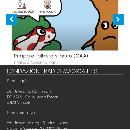
i
C
h
i
s
i
Pimpa e l’albero stanco (CAA)
Pim
a
Franco Cosimo Panini
Fra
m
FONDAZIONE RADIO MAGICA ETS
o
Sede legale
N
c/o Università Ca' Foscari
DD 3246 - Calle Larga Foscari
e
30123 Venezia
w
Sede operativa
s
c/o Università degli Studi di Udine
/
via delle Scienze, 206 33100 Udine