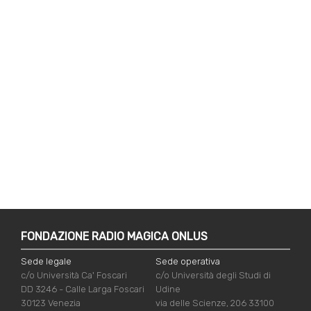
FONDAZIONE RADIO MAGICA ONLUS
Sede legale
Sede operativa
c/o Università Ca' Foscari
c/o Università degli Studi di
DD 3246 - Calle Larga Foscari
Udine
30123 Venezia
via delle Scienze, 206 33100