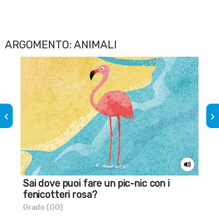
ARGOMENTO: ANIMALI
keyboard_arrow_left
keyboard_arrow_right
Sai dove puoi fare un pic-nic con i
Sai
fenicotteri rosa?
Art
Grado (GO)