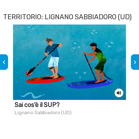
TERRITORIO: LIGNANO SABBIADORO (UD)
keyboard_arrow_left
keyboard_arrow_right
Sai cos'è il SUP?
Il 
Lignano Sabbiadoro (UD)
Lig