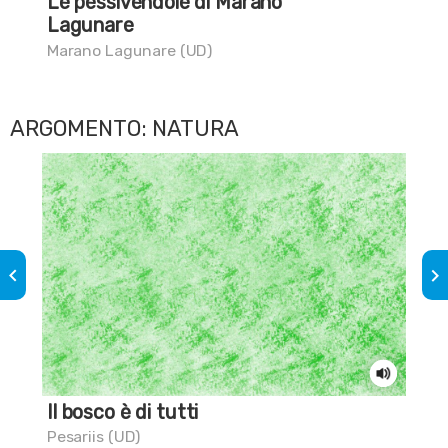
Le pessivendole di Marano
Sai
Lagunare
Mar
Marano Lagunare (UD)
ARGOMENTO: NATURA
keyboard_arrow_left
keyboard_arrow_right
Il bosco è di tutti
Sai
Pesariis (UD)
Tri