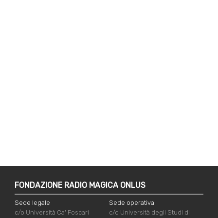
FONDAZIONE RADIO MAGICA ONLUS
Sede legale
Sede operativa
c/o Università Ca' Foscari
c/o Università degli Studi di