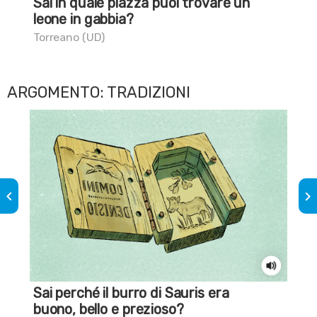
Sai in quale piazza puoi trovare un
Ame
leone in gabbia?
Civi
Torreano (UD)
ARGOMENTO: TRADIZIONI
keyboard_arrow_left
keyboard_arrow_right
Sai perché il burro di Sauris era
Sa
buono, bello e prezioso?
co