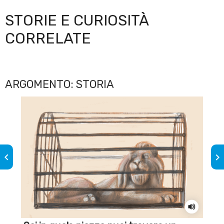
STORIE E CURIOSITÀ
CORRELATE
ARGOMENTO: STORIA
keyboard_arrow_left
keyboard_arrow_right