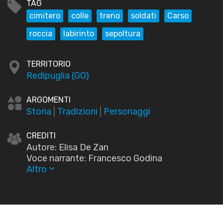
TAG
cimitero
colle
treno
soldati
Carso
roccia
labirinto
sepoltura
TERRITORIO
Redipuglia (GO)
ARGOMENTI
Storia
|
Tradizioni
|
Personaggi
CREDITI
Autore: Elisa De Zan
Voce narrante: Francesco Godina
Altro
keyboard_arrow_down