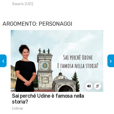
Sauris (UD)
Por
ARGOMENTO: PERSONAGGI
keyboard_arrow_left
keyboard_arrow_right
Sai perché Udine è famosa nella
Sa
storia?
d'
Udine
San