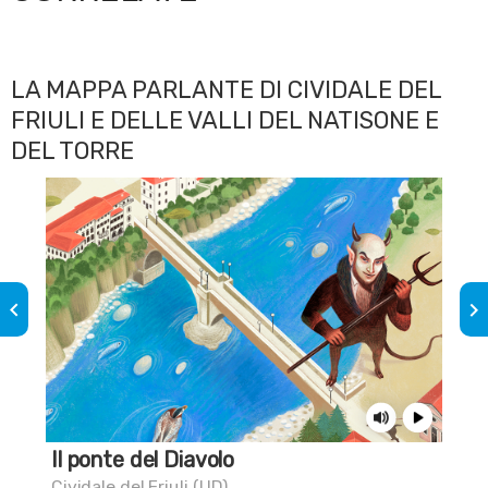
LA MAPPA PARLANTE DI CIVIDALE DEL
FRIULI E DELLE VALLI DEL NATISONE E
DEL TORRE
keyboard_arrow_left
keyboard_arrow_right
Il ponte del Diavolo
Un
Cividale del Friuli (UD)
Pul