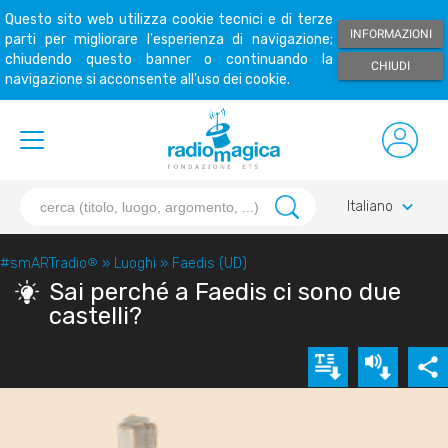
Questo sito web utilizza cookie tecnici e di terze
INFORMAZIONI
parti per migliorare l'esperienza di navigazione;
chiudendo questo banner o continuando la
CHIUDI
navigazione si acconsente all'uso dei cookie.
keyboard_arrow_down
Italiano
#smARTradio
®
»
Luoghi
»
Faedis (UD)
Sai perché a Faedis ci sono due
castelli?