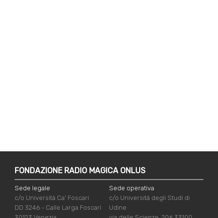
FONDAZIONE RADIO MAGICA ONLUS
Sede legale
Sede operativa
c/o Università Ca' Foscari
c/o Università degli Studi di
DD 3246 - Calle Larga Foscari
Udine
30123 Venezia
via delle Scienze, 206 33100