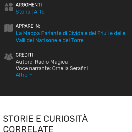
ARGOMENTI
Storia
|
Arte
APPARE IN:
La Mappa Parlante di Cividale del Friuli e delle
Valli del Natisone e del Torre
CREDITI
Autore: Radio Magica
Voce narrante: Ornella Serafini
Altro
keyboard_arrow_down
STORIE E CURIOSITÀ
CORRELATE