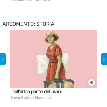
ARGOMENTO: STORIA
keyboard_arrow_left
keyboard_arrow_right
Dall'altra parte del mare
Val
Nova Gorica (Slovenia)
Tol