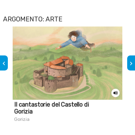
ARGOMENTO: ARTE
keyboard_arrow_left
keyboard_arrow_right
Il cantastorie del Castello di
Sai
Gorizia
sp
Gorizia
Att