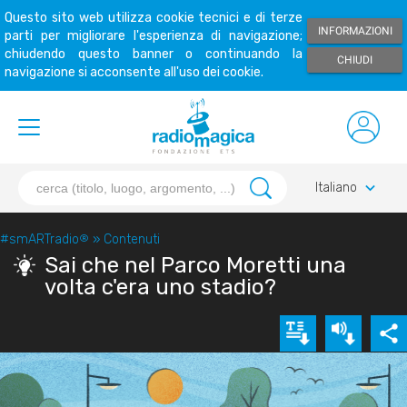
Questo sito web utilizza cookie tecnici e di terze
INFORMAZIONI
parti per migliorare l'esperienza di navigazione;
chiudendo questo banner o continuando la
CHIUDI
navigazione si acconsente all'uso dei cookie.
keyboard_arrow_down
Italiano
#smARTradio
®
»
Contenuti
Sai che nel Parco Moretti una
volta c'era uno stadio?