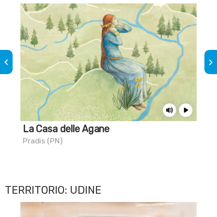
keyboard_arrow_left
keyboard_arrow_right
La Casa delle Agane
Dal
Pradis (PN)
Nov
TERRITORIO: UDINE