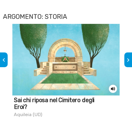
ARGOMENTO: STORIA
keyboard_arrow_left
keyboard_arrow_right
Sai chi riposa nel Cimitero degli
Pr
Eroi?
Cas
Aquileia (UD)