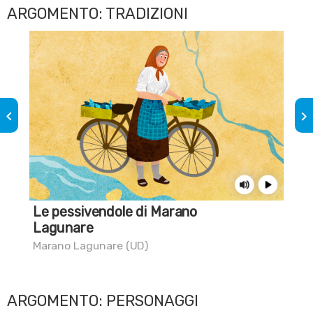
ARGOMENTO: TRADIZIONI
keyboard_arrow_left
keyboard_arrow_right
Le pessivendole di Marano
Sai
Lagunare
cim
Marano Lagunare (UD)
Pes
ARGOMENTO: PERSONAGGI