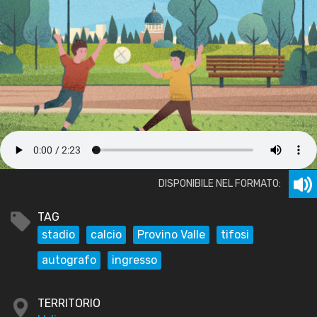
DISPONIBILE NEL FORMATO:
TAG
stadio
calcio
Provino Valle
tifosi
autografo
ingresso
TERRITORIO