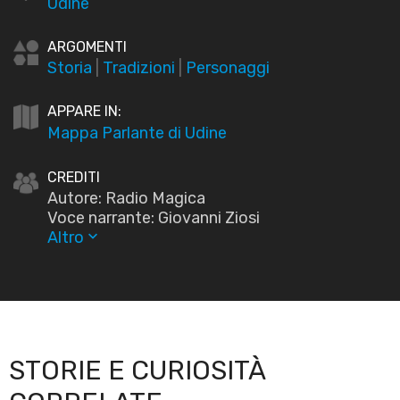
Udine
ARGOMENTI
Storia
|
Tradizioni
|
Personaggi
APPARE IN:
Mappa Parlante di Udine
CREDITI
Autore: Radio Magica
Voce narrante: Giovanni Ziosi
Altro
keyboard_arrow_down
STORIE E CURIOSITÀ