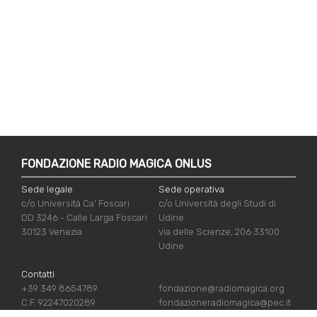
FONDAZIONE RADIO MAGICA ONLUS
Sede legale
Sede operativa
c/o Università Ca' Foscari
c/o Università degli Studi di
DD 3246 - Calle Larga Foscari
Udine
30123 Venezia
via delle Scienze, 206 33100
Udine
Contatti
+39 349 8654789
fondazione@radiomagica.org
C.F. 92247020289
fondazioneradiomagica@pec.it