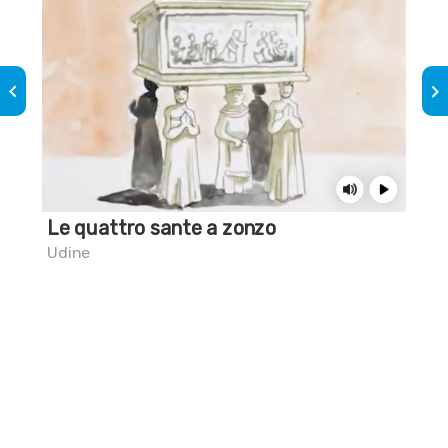
keyboard_arrow_left
keyboard_arrow_right
Le quattro sante a zonzo
Sai
pie
Udine
Udi