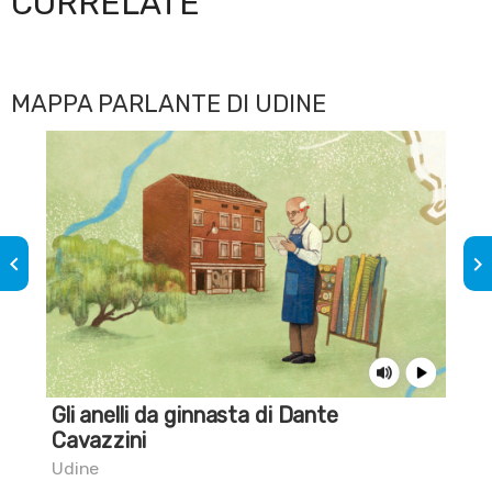
CORRELATE
MAPPA PARLANTE DI UDINE
keyboard_arrow_left
keyboard_arrow_right
Gli anelli da ginnasta di Dante
La 
Cavazzini
Udi
Udine